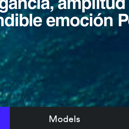
gancia, amplitud
ndible emoción P
Models