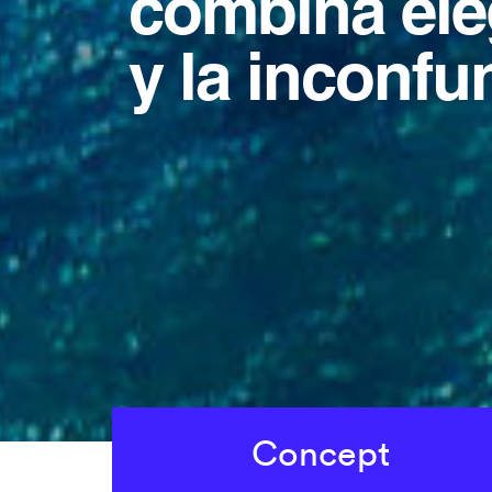
combina ele
y la inconfu
Concept