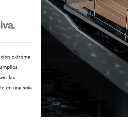
iva.
exión extrema
 amplios
er: las
te en una sola