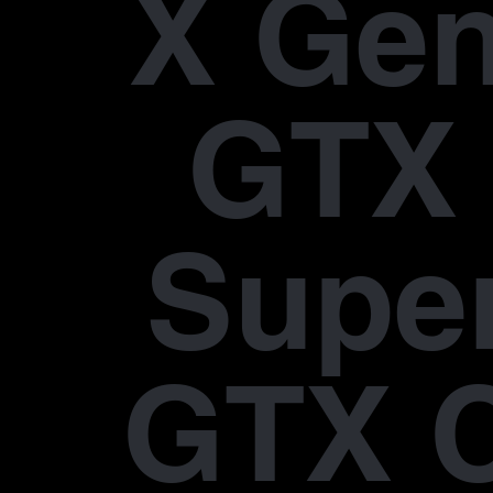
X Gen
GTX 
Supe
GTX 