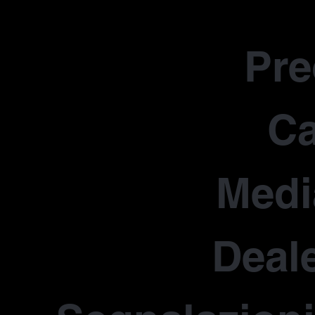
Pr
Ca
Medi
Deale