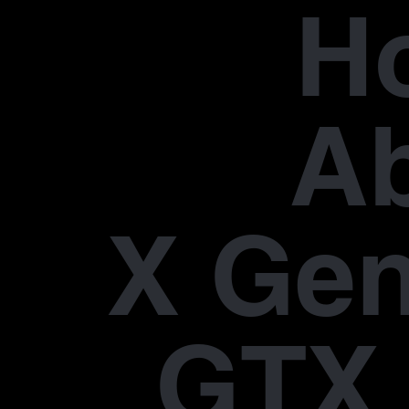
H
A
X Gen
GTX 