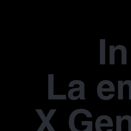
In
La e
X Gen