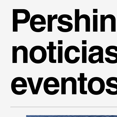
Pershi
noticia
evento