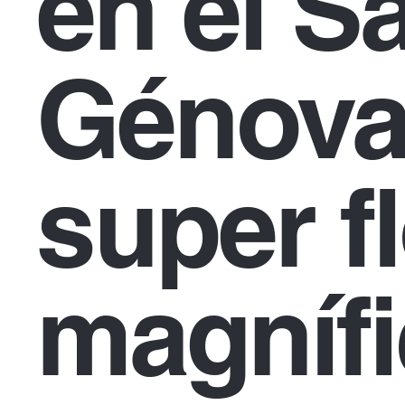
en el S
Génova
super fl
magníf