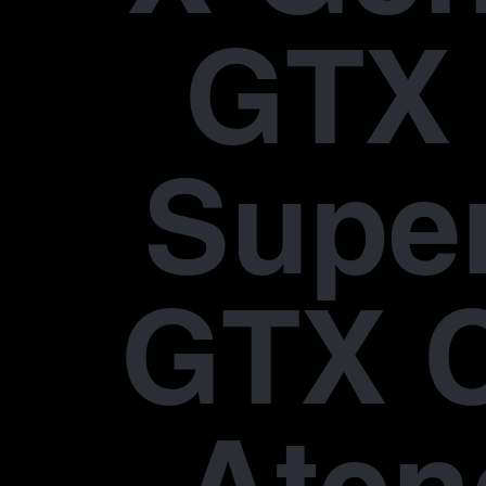
GTX 
Supe
GTX 