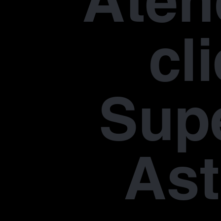
Aten
cl
Supe
Ast