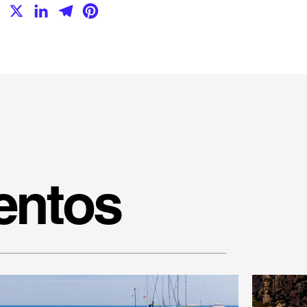
Facebook
X
LinkedIn
Telegram
Pinterest
entos