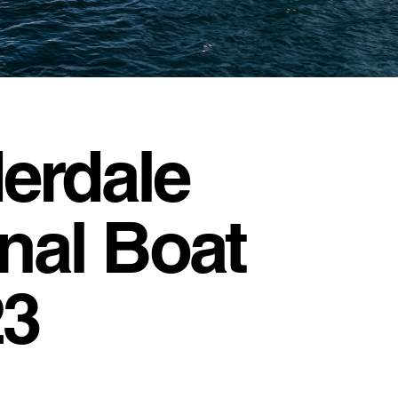
erdale
onal Boat
23