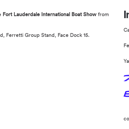
I
he
Fort Lauderdale International Boat Show
from
C
d, Ferretti Group Stand, Face Dock 15.
F
Ya
co