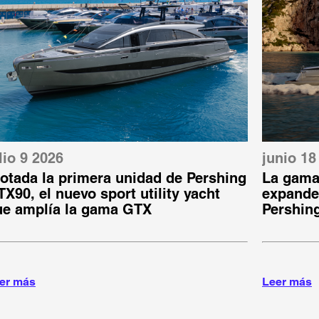
lio 9 2026
junio 18
otada la primera unidad de Pershing
La gama
X90, el nuevo sport utility yacht
expande:
ue amplía la gama GTX
Pershin
er más
Leer más