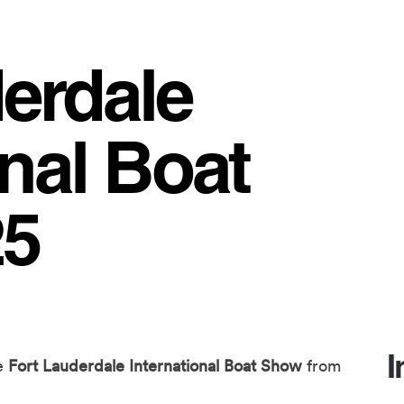
erdale
onal Boat
25
I
he
Fort Lauderdale International Boat Show
from