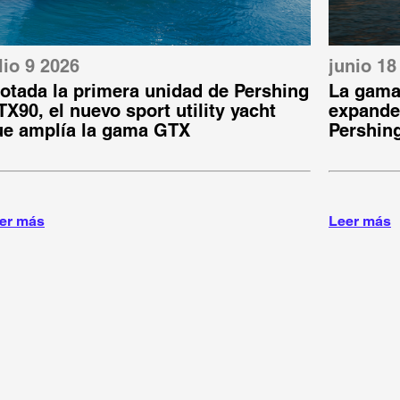
lio 9 2026
junio 18
otada la primera unidad de Pershing
La gama
X90, el nuevo sport utility yacht
expande:
ue amplía la gama GTX
Pershin
er más
Leer más