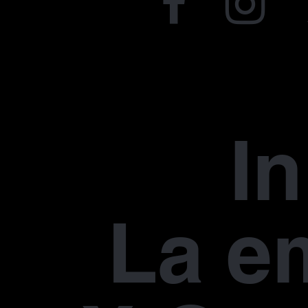
In
La e