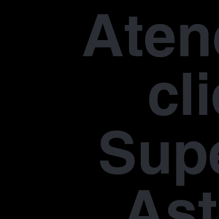
Aten
cl
Supe
Ast