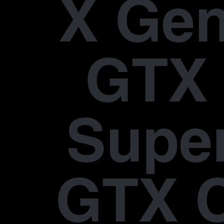
X Gen
GTX 
Supe
GTX 