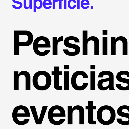
Superficie.
Pershi
noticia
evento