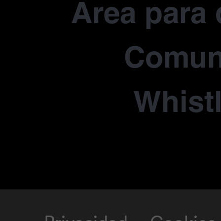
Área para 
Comun
Whist