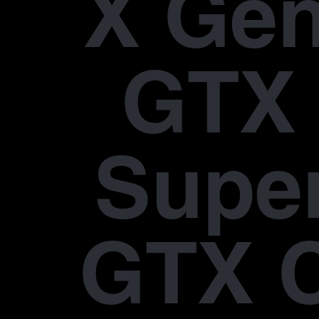
X Gen
GTX 
Supe
GTX 