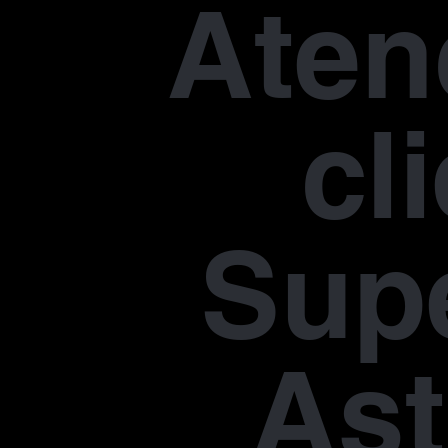
Aten
cl
Supe
Ast