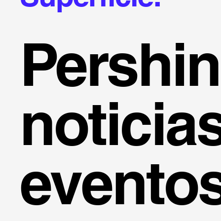
Pershi
noticia
evento