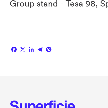
Group stand ­- Tesa 98, S
Facebook
X
LinkedIn
Telegram
Pinterest
Superficie.