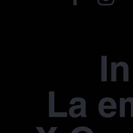
In
La e