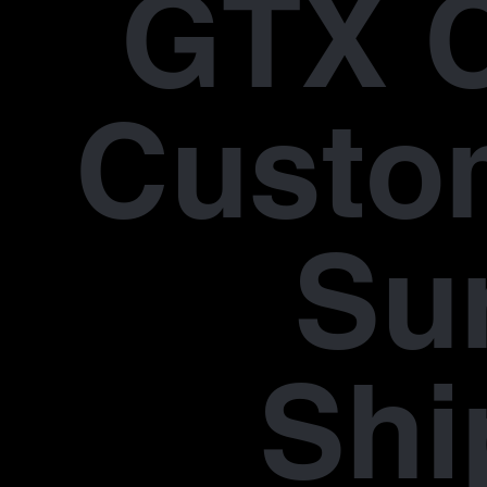
GTX 
Custo
Su
Shi