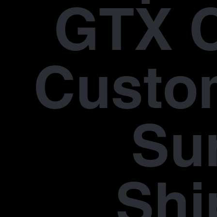
GTX 
Custo
Su
Shi