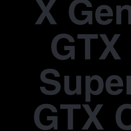
X Gen
GTX 
Supe
GTX 