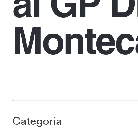
al GP D
Monteca
Categoria