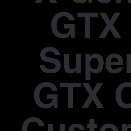
GTX 
Supe
GTX 
Custo