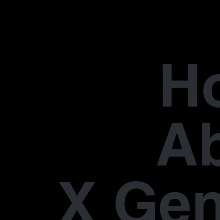
H
A
X Gen