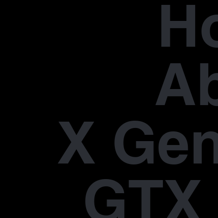
H
A
X Gen
GTX 