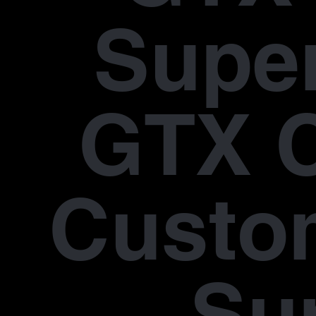
Supe
GTX 
Custo
Su