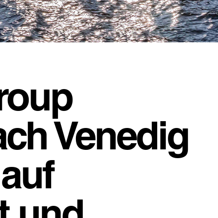
Group
ch Venedig
 auf
t und