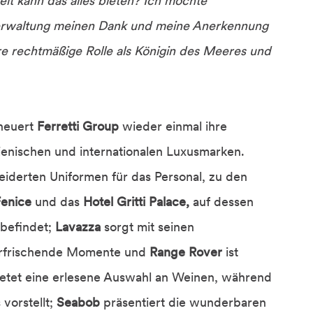
t kann das alles bieten? Ich möchte
erwaltung meinen Dank und meine Anerkennung
e rechtmäßige Rolle als Königin des Meeres und
neuert
Ferretti Group
wieder einmal ihre
ienischen und internationalen Luxusmarken.
iderten Uniformen für das Personal, zu den
Fenice
und das
Hotel Gritti Palace,
auf dessen
befindet;
Lavazza
sorgt mit seinen
erfrischende Momente und
Range Rover
ist
etet eine erlesene Auswahl an Weinen, während
 vorstellt;
Seabob
präsentiert die wunderbaren