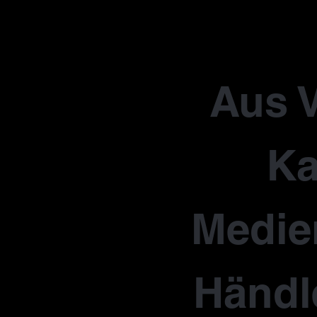
Aus V
Ka
Medie
Händl