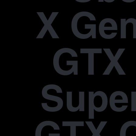
X Gen
GTX 
Supe
GTX 