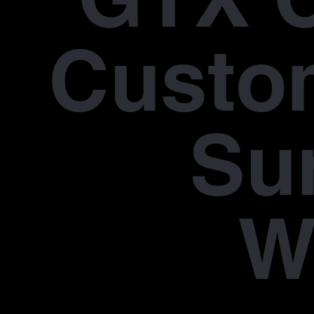
Custo
Su
W