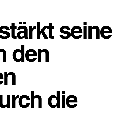
stärkt seine
n den
en
urch die