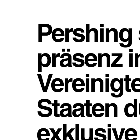
Pershing 
präsenz i
Vereinigt
Staaten d
exklusive