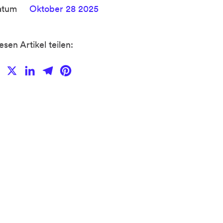
atum
Oktober 28 2025
esen Artikel teilen:
Facebook
X
LinkedIn
Telegram
Pinterest