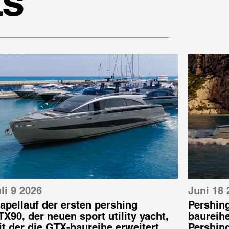
ts
li 9 2026
Juni 18 
apellauf der ersten pershing
Pershing
X90, der neuen sport utility yacht,
baureihe
t der die GTX-baureihe erweitert
Pershin