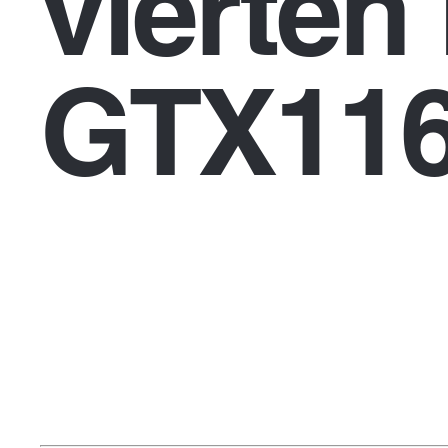
vierten
GTX116