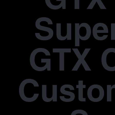
Supe
GTX 
Custo