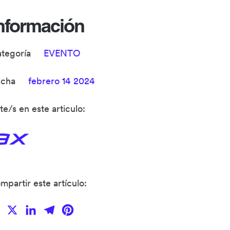
nformación
ategoría
EVENTO
echa
febrero 14 2024
te/s en este articulo:
mpartir este artículo:
Facebook
X
LinkedIn
Telegram
Pinterest