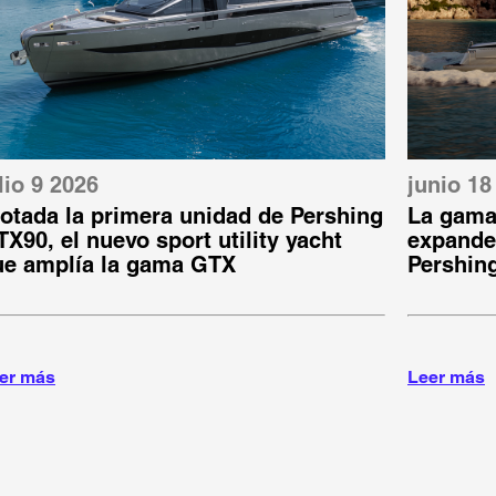
lio 9 2026
junio 18
otada la primera unidad de Pershing
La gama
X90, el nuevo sport utility yacht
expande:
ue amplía la gama GTX
Pershin
er más
Leer más