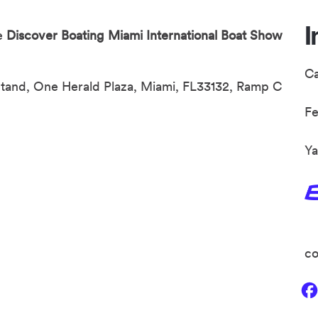
I
e
Discover Boating Miami International Boat Show
C
 Stand, One Herald Plaza, Miami, FL33132, Ramp C
F
Ya
co