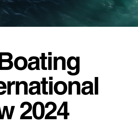
 Boating
ernational
w 2024