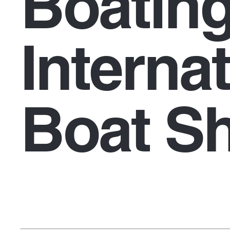
Boatin
Interna
Boat S