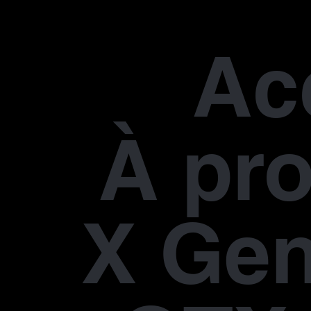
Ac
À pr
X Gen