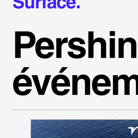
Surface.
Pershi
événem