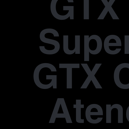
GTX 
Supe
GTX 
Aten