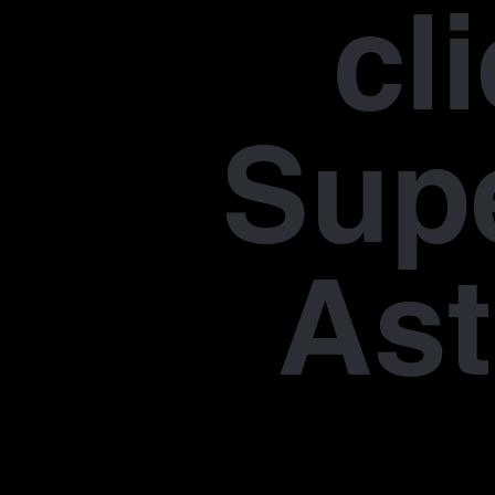
cl
Supe
Ast