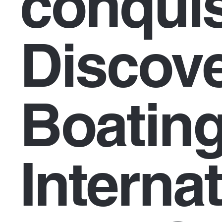
conquis
Discov
Boatin
Interna