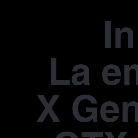
In
La e
X Gen