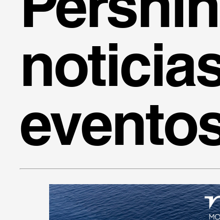
Pershi
noticia
evento