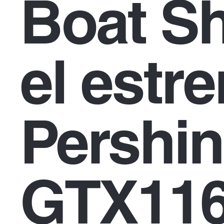
Boat S
el estr
Pershi
GTX116