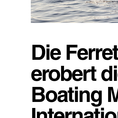
Die Ferre
erobert d
Boating 
Internati