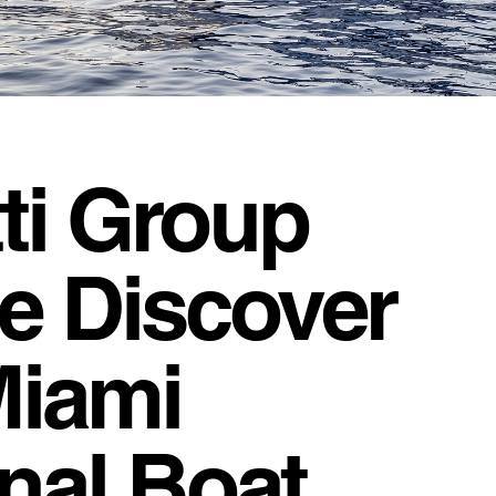
tti Group
ie Discover
Miami
onal Boat