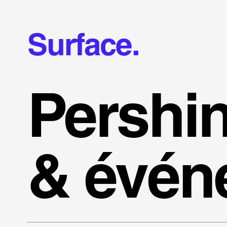
Surface.
Pershi
& évén