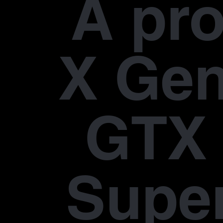
À pr
X Gen
GTX 
Supe