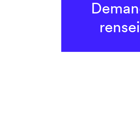
Demand
rense