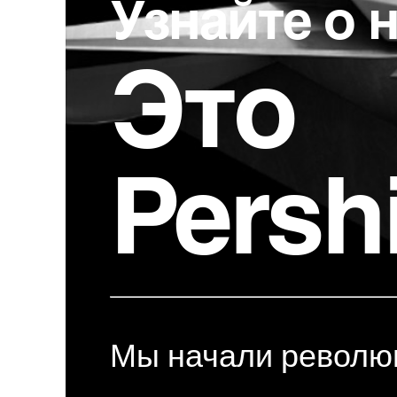
Узнайте о н
Это
Persh
Мы начали револю