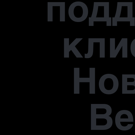
под
кли
Но
В