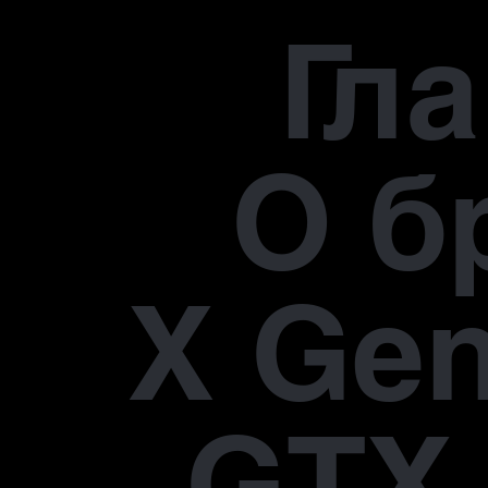
Гл
О б
X Gen
GTX 