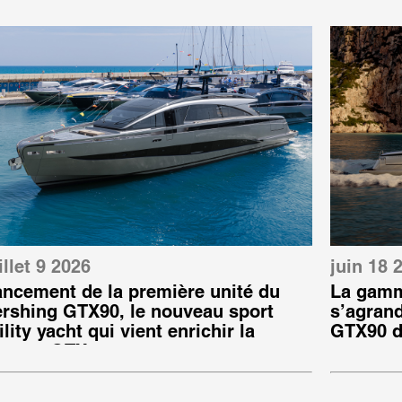
illet 9 2026
juin 18 
ancement de la première unité du
La gamm
ershing GTX90, le nouveau sport
s’agrand
ility yacht qui vient enrichir la
GTX90 d
amme GTX