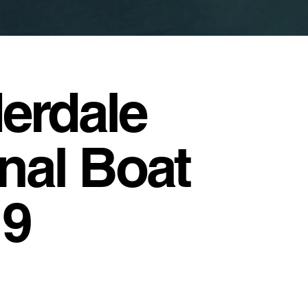
erdale
onal Boat
19