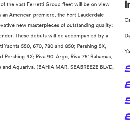
I
f the vast Ferretti Group fleet will be on view
 an American premiere, the Fort Lauderdale
C
vative new masterpieces of outstanding quality:
ytender. These debuts will be accompanied by a
D
tti Yachts 550, 670, 780 and 850; Pershing 5X,
Ya
d Pershing 9X; Riva 90' Argo, Riva 76' Bahamas,
mare and Aquariva. (BAHIA MAR, SEABREEZE BLVD,