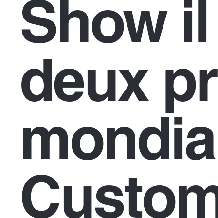
Show il
deux p
mondial
Custom