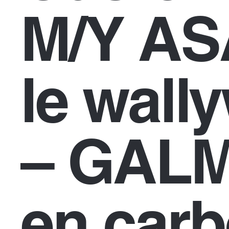
M/Y AS
le wall
– GALM
en carb