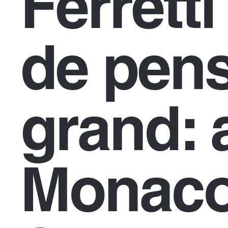
Ferrett
de pen
grand: 
Monaco