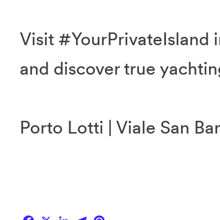
Visit #YourPrivateIsland i
and discover true yachtin
Porto Lotti | Viale San Ba
Facebook
X
LinkedIn
Telegram
Pinterest