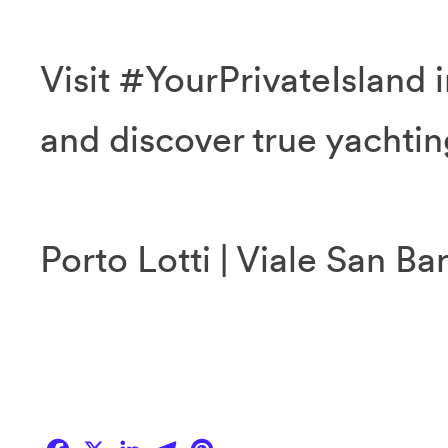
Visit #YourPrivateIsland i
and discover true yachtin
Porto Lotti | Viale San Ba
Facebook
X
LinkedIn
Telegram
Pinterest