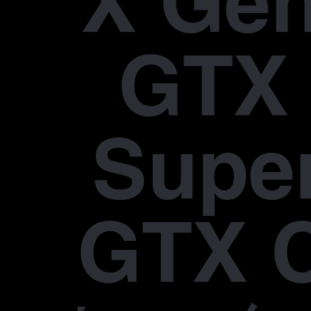
X Gen
GTX 
Supe
GTX 