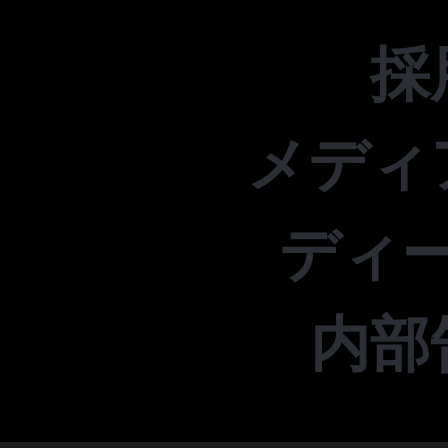
採
メディ
ディ
内部