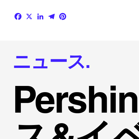
Facebook
X
LinkedIn
Telegram
Pinterest
ニュース.
Persh
ス&イ