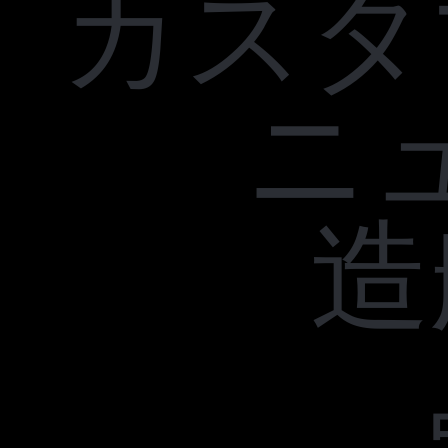
カスタ
ニ
造