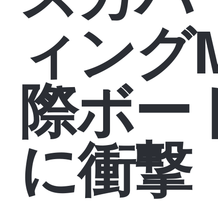
ィングM
際ボー
に衝撃