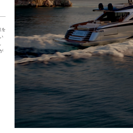
性を
い
し
が