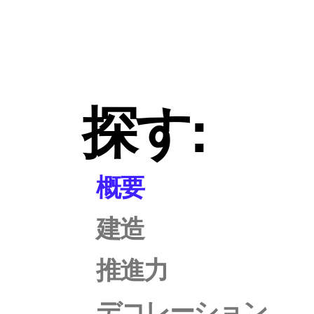
探す:
概要
建造
推進力
デコレーション