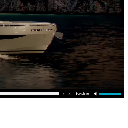
flowplayer
01:20