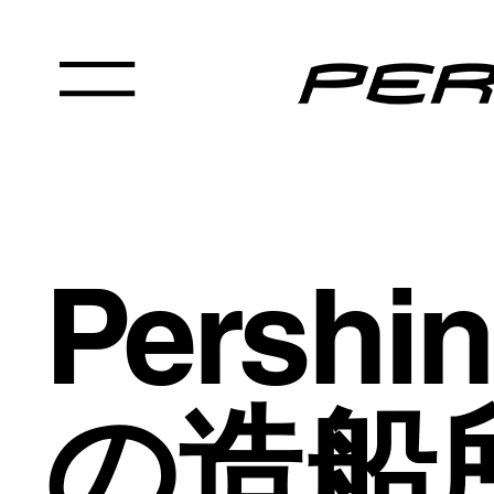
Pershi
の造船