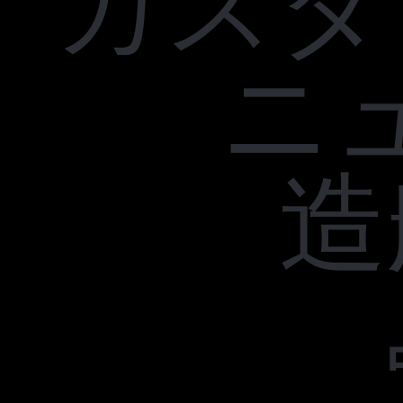
カスタ
ニ
造