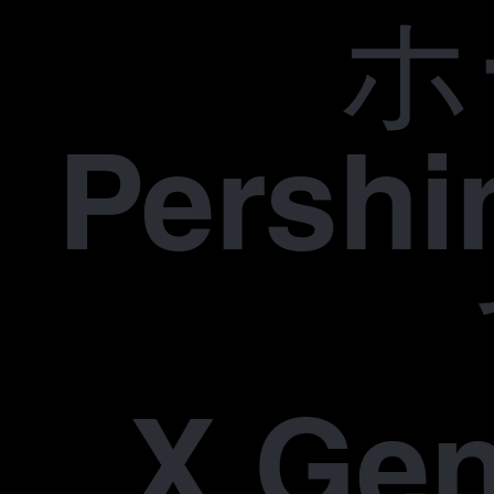
ホ
Pers
X Gen