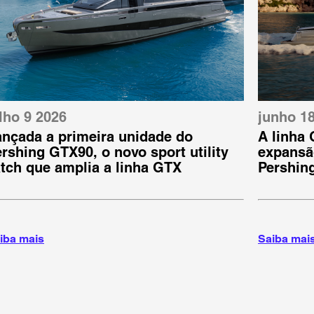
lho 9 2026
junho 1
ançada a primeira unidade do
A linha
rshing GTX90, o novo sport utility
expansã
tch que amplia a linha GTX
Pershin
iba mais
Saiba mai