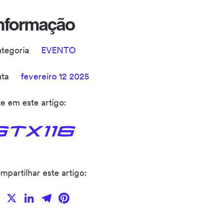
nformação
ategoria
EVENTO
ata
fevereiro 12 2025
te em este artigo:
mpartilhar este artigo:
Facebook
X
LinkedIn
Telegram
Pinterest