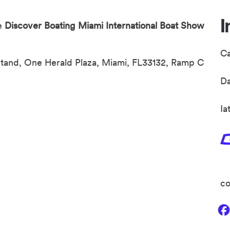
I
he
Discover Boating Miami International Boat Show
C
 Stand, One Herald Plaza, Miami, FL33132, Ramp C
D
Ia
co