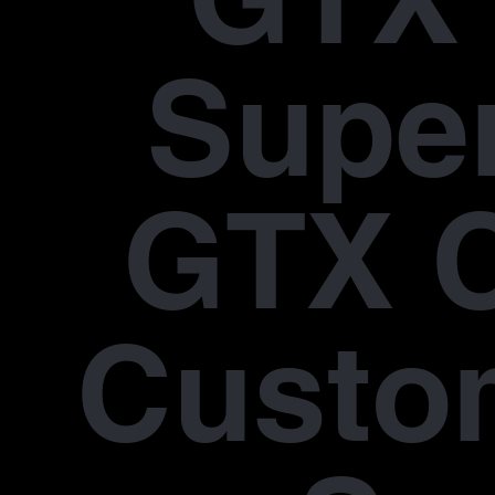
Supe
GTX 
Custo