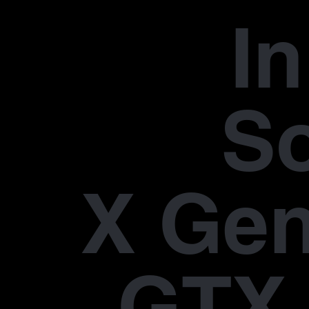
In
S
X Gen
GTX 