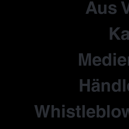
Aus V
Ka
Medie
Händl
Whistleblo