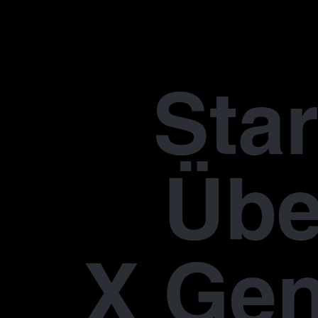
Star
Übe
X Gen