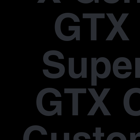
GTX 
Supe
GTX 
Custo