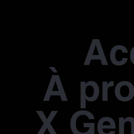
Ac
À pr
X Gen