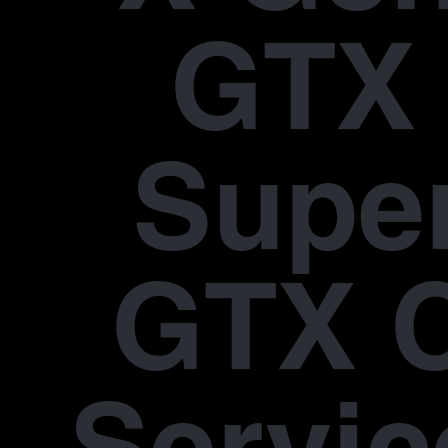
GTX 
Supe
GTX 
Servic