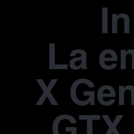
In
La e
X Gen
GTX 