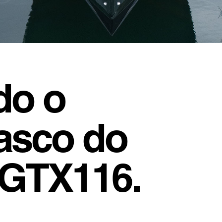
do o
casco do
 GTX116.