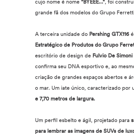
cujo nome é nome
"BYEEE..."
, foi const
grande fã dos modelos do Grupo Ferretti:
A terceira unidade do
Pershing GTX116
é
Estratégico de Produtos do Grupo Ferret
escritório de design de
Fulvio De Simoni
confirma seu DNA esportivo e, ao mesmo
criação de grandes espaços abertos e ár
o mar. Um iate único, caracterizado por
e 7,70 metros de largura.
Um perfil esbelto e ágil, projetado para
s
para lembrar as imagens de SUVs de lux