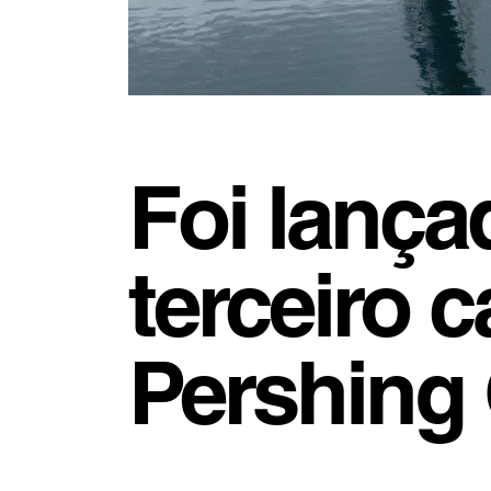
Foi lança
terceiro 
Pershing