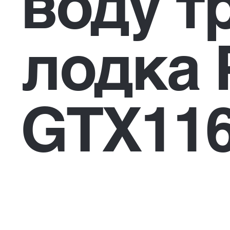
воду т
лодка 
GTX116