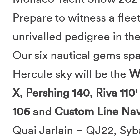
Prepare to witness a flee
unrivalled pedigree in t
Our six nautical gems spa
Hercule sky will be the
W
X
,
Pershing 140
,
Riva 110'
106
and
Custom Line Nav
Quai Jarlain – QJ22, Syb