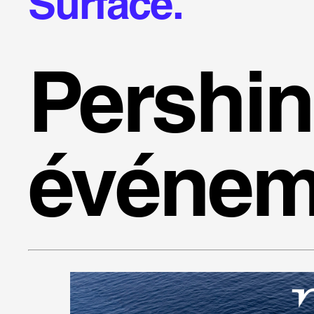
Surface.
Pershi
événem