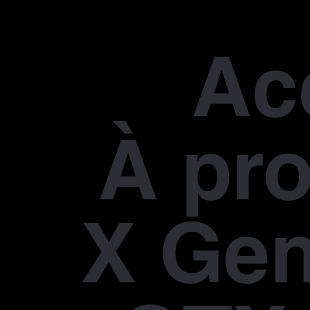
Ac
À pr
X Gen