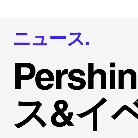
ニュース.
Persh
ス&イ