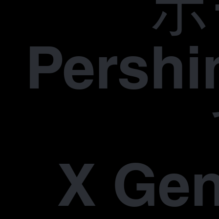
ホ
Pers
X Gen