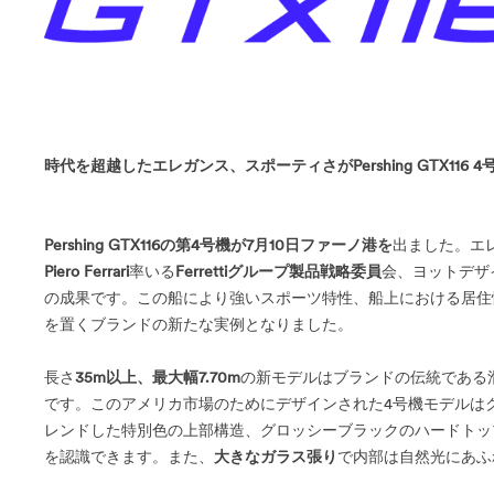
時代を超越したエレガンス、スポーティさがPershing GTX116 
Pershing GTX116の第4号機が7月10日ファーノ港を
出ました。エ
Piero Ferrari
率いる
Ferrettiグループ製品戦略委員
会、ヨットデザ
の成果です。この船により強いスポーツ特性、船上における居住
を置くブランドの新たな実例となりました。
長さ
35m以上、最大幅7.70m
の新モデルはブランドの伝統である
です。このアメリカ市場のためにデザインされた4号機モデルは
レンドした特別色の上部構造、グロッシーブラックのハードトッ
を認識できます。また、
大きなガラス張り
で内部は自然光にあふ