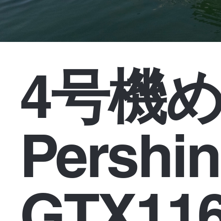
4号機
Pershi
GTX1