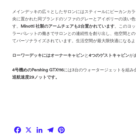
メインデッキの広々としたサロンにはスティールにピーカンカラ
央に置かれた同ブランドのソファのグレーとアイボリーの淡い色
す。
Minotti 社製のアームチェアも2台置かれています
。このヨッ
ラーパレットの働きでサロンとの連続性を創り出し、他空間との
てパーソナライズされています。生活空間が最大限快適になるよ
ローワーデッキにはオーナーキャビン
と
4つのゲストキャビン
が
4号機めのPershing GTX116
には3台のウォータージェットを組み
巡航速度29ノットです。
Facebook
X
LinkedIn
Telegram
Pinterest