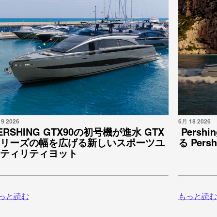
9 2026
6月 18 2026
ERSHING GTX90の初号機が進水 GTX
Persh
リーズの幅を広げる新しいスポーツユ
る Pers
ティリティヨット
っと読む
もっと読む