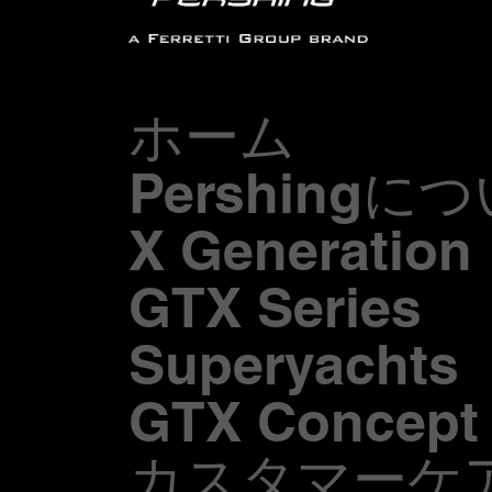
ホーム
Pershingに
X Generation
GTX Series
Superyachts
GTX Concept
カスタマーケ