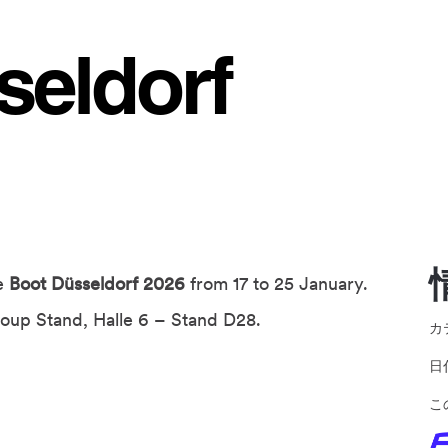
seldorf
he
Boot Düsseldorf 2026
from 17 to 25 January.
roup Stand, Halle 6 – Stand D28.
カ
こ