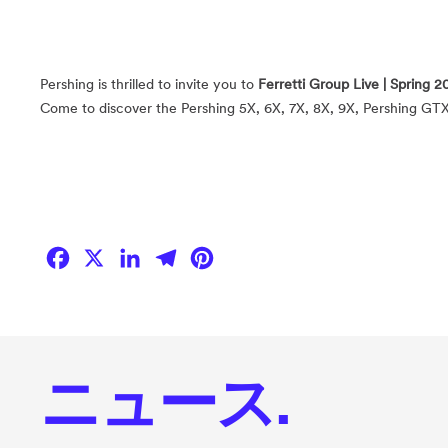
Pershing is thrilled to invite you to
Ferretti Group Live | Spring 2
Come to discover the Pershing 5X, 6X, 7X, 8X, 9X, Pershing GTX
Facebook
X
LinkedIn
Telegram
Pinterest
ニュース.