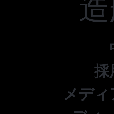
造
採
メディ