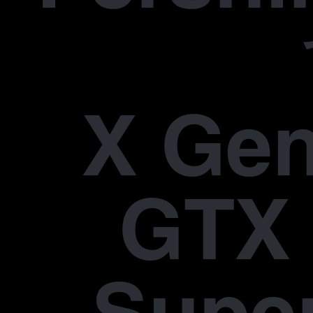
X Gen
GTX 