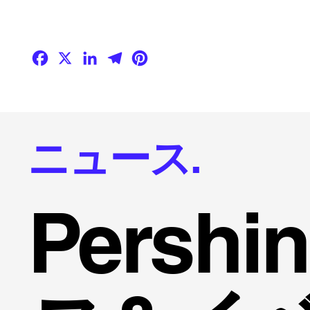
Facebook
X
LinkedIn
Telegram
Pinterest
ニュース.
Persh