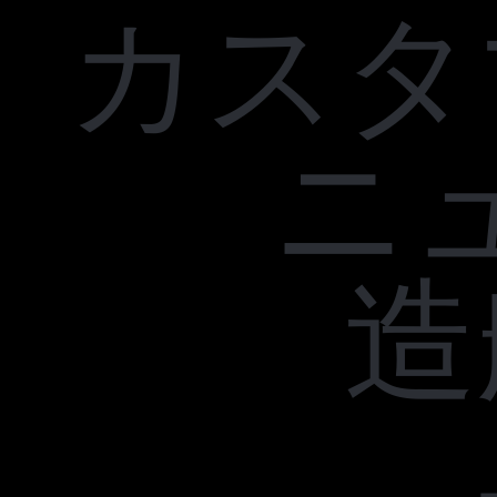
カスタ
ニ
造