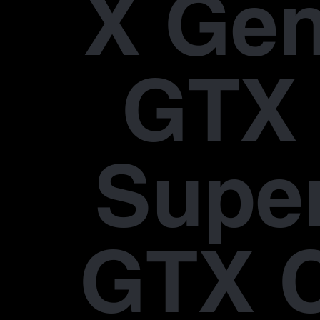
X Gen
GTX 
Supe
GTX 