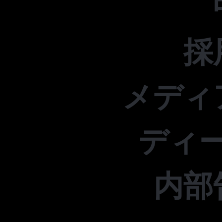
採
メディ
ディ
内部