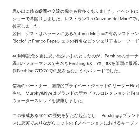
思い出に残る瞬間や交流の機会も数多くありました。イベントは夕方の
ショーで幕開けしました。レストラン“La Canzone del Mare”では
披露しました。
翌日、ゲストはネラーノにあるAntonio Mellinoの有名レストラン
Riccio” とFranco Pepeシェフの有名なピッツェリア＆シーフー
40周年記念を更に思い出深いものとしたのが、Pershingの
異のパフォーマンスで有名なPershing 6X、7X、8Xを筆頭に最新
作Pershing GTX70での息を呑むようなパレードでした。
信頼のパートナー、国際的プライベートジェットのリーダーFlexjetも
され、Murphy&Nyeはブランドの新カプセルコレクションとPer
ウォータースレッドを披露しました。
この権威ある40年の歴史を新たな起点とし、 Pershingはブ
スに忠実でありながらヨットのイノベーションにおけるキープレ