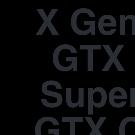
X Gen
GTX 
Supe
GTX 