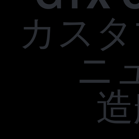
カスタ
ニ
造