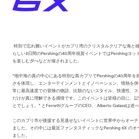
特別で忘れ難いイベントがカプリ湾のクリスタルクリアな海と雄
らしい3日間のPershingの40周年祝賀イベントではPersh
を楽しむ夕べなどが催されました。
“地中海の真の中心にある特別な島カプリでPershingの40
さを体現し、エンターテインメントとイノベーション、情熱を併
常に最高速度での冒険の物語、比類のないスタイル、快適性、スリリ
だけが真に理解できる感情です。このイベントは皆様の目に、記
とでしょう。” とFerrettiグループのCEO、 Alberto Galassiは
このカプリ市が後援する見逃せないイベントに世界中からオーナ
ました。その中には最近ファンタスティックなPershing 6X のオーナ
ました。