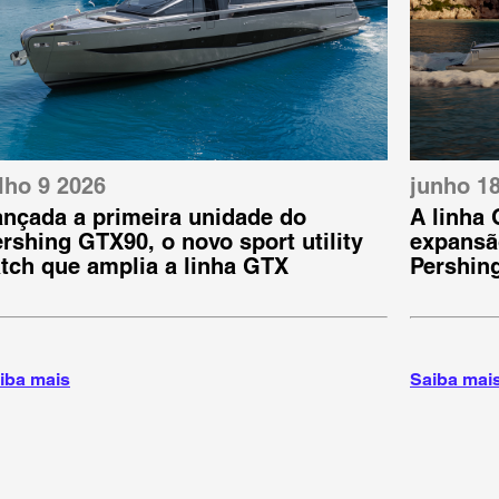
lho 9 2026
junho 1
ançada a primeira unidade do
A linha
rshing GTX90, o novo sport utility
expansã
tch que amplia a linha GTX
Pershin
iba mais
Saiba mai