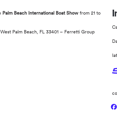
I
he
Palm Beach International Boat Show
from 21 to
C
r, West Palm Beach, FL 33401 – Ferretti Group
D
Ia
co