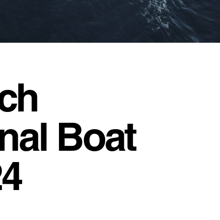
ch
onal Boat
24