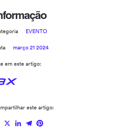
nformação
ategoria
EVENTO
ata
março 21 2024
te em este artigo:
mpartilhar este artigo:
Facebook
X
LinkedIn
Telegram
Pinterest