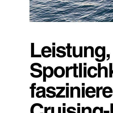
Leistung,
Sportlichk
faszinier
Cruising-