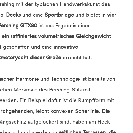
Pershing mit der typischen Handwerkskunst des
ei Decks
und eine
Sportbridge
und bietet in
vier
Pershing GTX80
ist das Ergebnis einer
e
ein raffiniertes volumetrisches Gleichgewicht
 geschaffen und eine
innovative
rtmotoryacht dieser Größe
erreicht hat.
scher Harmonie und Technologie ist bereits von
schen Merkmale des Pershing-Stils mit
erden. Ein Beispiel dafür ist die Rumpfform mit
rchgehenden, leicht konvexen Scherlinie. Die
ängsschlitz aufgelockert sind, haben am Heck
inden auf und werden zu
seitlichen Terrassen, die