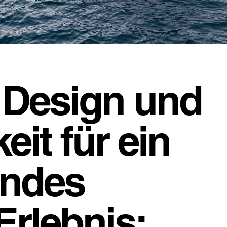
 Design und
eit für ein
endes
Erlebnis: