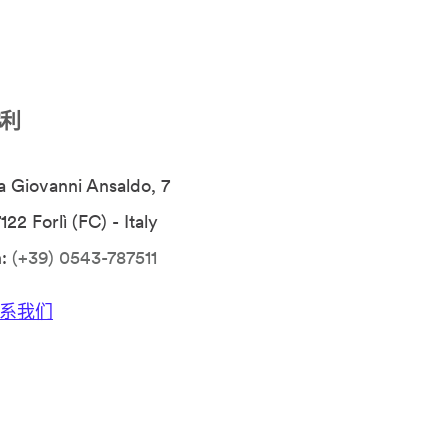
利
a Giovanni Ansaldo, 7
122 Forlì (FC) - Italy
h:
(+39) 0543-787511
系我们