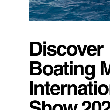
Discover
Boating 
Internati
Show 202