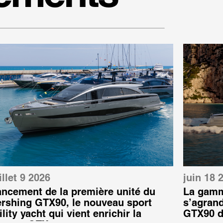
illet 9 2026
juin 18 
ancement de la première unité du
La gamm
ershing GTX90, le nouveau sport
s’agrand
ility yacht qui vient enrichir la
GTX90 d