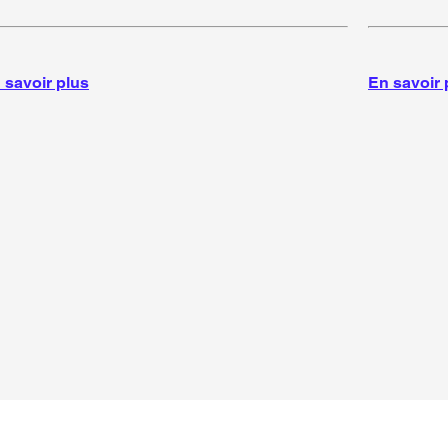
amme GTX
 savoir plus
En savoir 