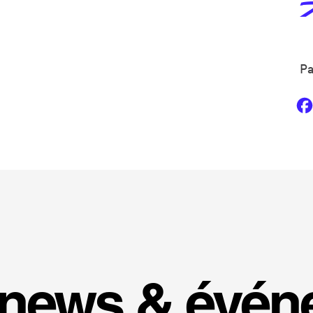
Pa
 news & évé