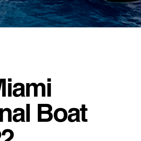
Miami
onal Boat
2.