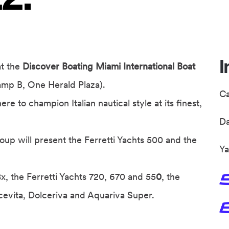
I
at the
Discover Boating Miami International Boat
amp B, One Herald Plaza).
C
re to champion Italian nautical style at its finest,
D
roup will present the Ferretti Yachts 500 and the
Ya
x, the Ferretti Yachts 720, 670 and 55
0
, the
olcevita, Dolceriva and Aquariva Super.