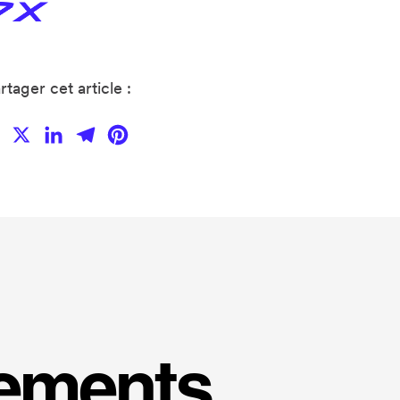
rtager cet article :
Facebook
X
LinkedIn
Telegram
Pinterest
nements