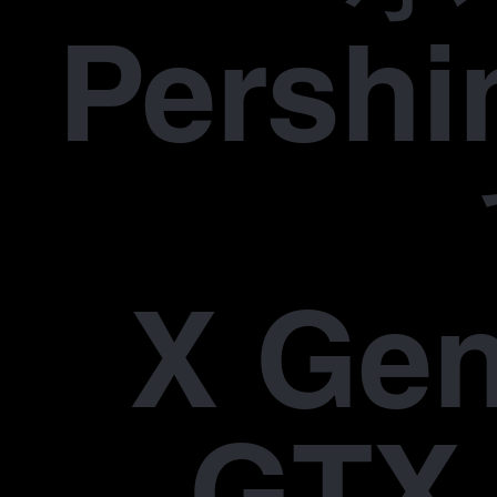
Pers
X Gen
GTX 