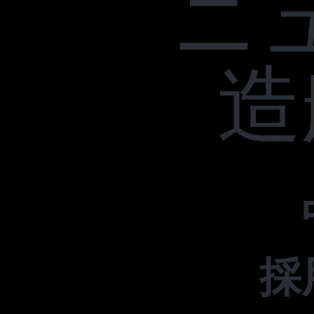
ニ
造
採