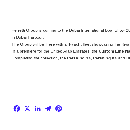
Ferretti Group is coming to the Dubai International Boat Show 20
in Dubai Harbour.
The Group will be there with a 4-yacht fleet showcasing the Riv
In a première for the United Arab Emirates, the
Custom Line Na
Completing the collection, the
Pershing 9X
,
Pershing 8X
and
R
Facebook
X
LinkedIn
Telegram
Pinterest