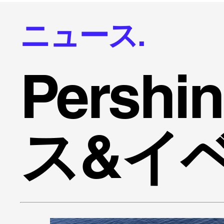
ニュース.
Persh
ス&イ