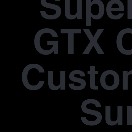
Supe
GTX 
Custo
Su